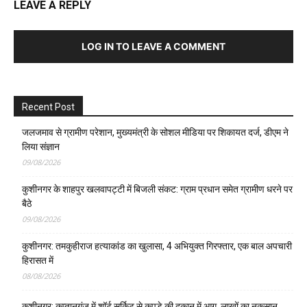
LEAVE A REPLY
LOG IN TO LEAVE A COMMENT
Recent Post
जलजमाव से ग्रामीण परेशान, मुख्यमंत्री के सोशल मीडिया पर शिकायत दर्ज, डीएम ने
लिया संज्ञान
09/08/2026
कुशीनगर के शाहपुर खलवापट्टी में बिजली संकट: ग्राम प्रधान समेत ग्रामीण धरने पर
बैठे
09/08/2026
कुशीनगर: तमकुहीराज हत्याकांड का खुलासा, 4 अभियुक्त गिरफ्तार, एक बाल अपचारी
हिरासत में
08/08/2026
कुशीनगर: कप्तानगंज में शॉर्ट सर्किट से कपड़े की दुकान में आग, लाखों का नुकसान