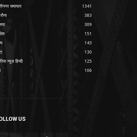
शीनगर समाचार
1341
रौना
383
सया
309
रदेश
151
्य
143
टा
130
रिया न्यूज़ हिन्दी
125
श
106
OLLOW US