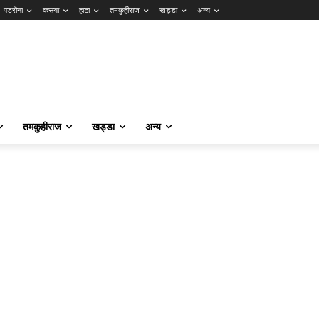
पडरौना
कसया
हाटा
तमकुहीराज
खड्डा
अन्य
तमकुहीराज
खड्डा
अन्य