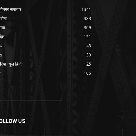
शीनगर समाचार
1341
रौना
383
सया
309
रदेश
151
्य
143
टा
130
रिया न्यूज़ हिन्दी
125
श
106
OLLOW US