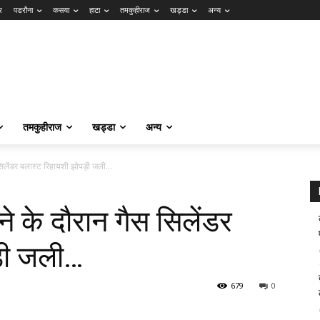
र
पडरौना
कसया
हाटा
तमकुहीराज
खड्डा
अन्य
तमकुहीराज
खड्डा
अन्य
स सिलेंडर बलास्ट रिहायशी झोपड़ी जली…
ने के दौरान गैस सिलेंडर
ड़ी जली…
679
0