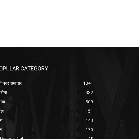
OPULAR CATEGORY
शीनगर समाचार
1341
रौना
382
सया
309
रदेश
151
्य
143
टा
130
रिया न्यूज़ हिन्दी
125