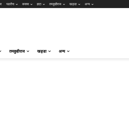
ार
पडरौना
कसया
हाटा
तमकुहीराज
खड्डा
अन्य
तमकुहीराज
खड्डा
अन्य