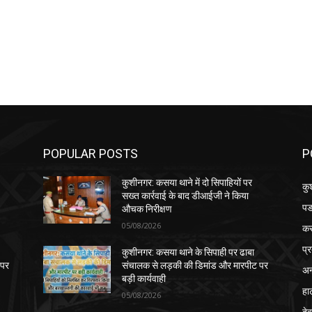
POPULAR POSTS
P
कुशीनगर: कसया थाने में दो सिपाहियों पर
कु
सख्त कार्रवाई के बाद डीआईजी ने किया
पड
औचक निरीक्षण
05/08/2026
क
प्
कुशीनगर: कसया थाने के सिपाही पर ढाबा
 पर
संचालक से लड़की की डिमांड और मारपीट पर
अन
बड़ी कार्यवाही
हा
05/08/2026
देव