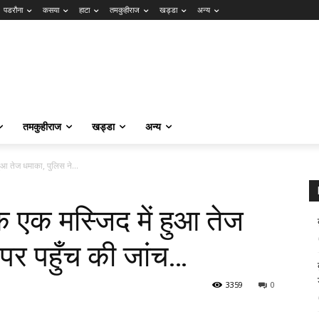
पडरौना
कसया
हाटा
तमकुहीराज
खड्डा
अन्य
तमकुहीराज
खड्डा
अन्य
 हुआ तेज धमाका, पुलिस ने...
र के एक मस्जिद में हुआ तेज
 पर पहुँच की जांच…
3359
0