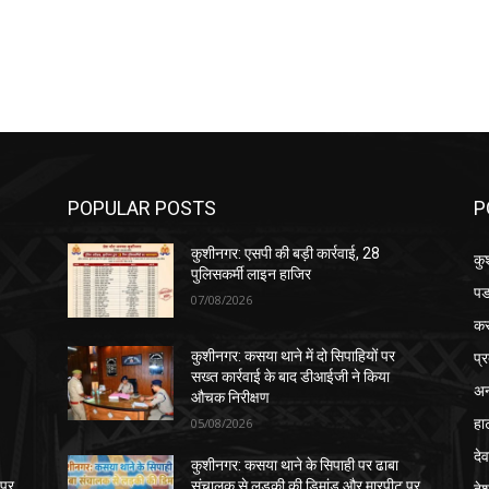
POPULAR POSTS
P
कुशीनगर: एसपी की बड़ी कार्रवाई, 28
कु
पुलिसकर्मी लाइन हाजिर
पड
07/08/2026
क
प्
कुशीनगर: कसया थाने में दो सिपाहियों पर
सख्त कार्रवाई के बाद डीआईजी ने किया
अन
औचक निरीक्षण
हा
05/08/2026
देव
कुशीनगर: कसया थाने के सिपाही पर ढाबा
 पर
संचालक से लड़की की डिमांड और मारपीट पर
दे