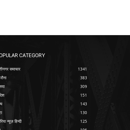
OPULAR CATEGORY
शीनगर समाचार
1341
रौना
383
सया
309
रदेश
151
्य
143
टा
130
रिया न्यूज़ हिन्दी
125
श
106