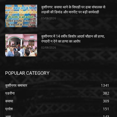
कुशीनगर: कसया थाने के सिपाही पर ढाबा संचालक से
लड़की की डिमांड और मारपीट पर बड़ी कार्यवाही
05/08/2026
कुशीनगर में 14 वर्षीय किशोर आदर्श चौहान की हत्या,
रंगदारी न देने का हत्या का आरोप
02/08/2026
POPULAR CATEGORY
कुशीनगर समाचार
1341
पडरौना
382
कसया
309
प्रदेश
151
अन्य
143