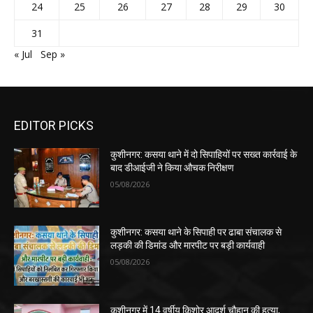
24
25
26
27
28
29
30
31
« Jul
Sep »
EDITOR PICKS
कुशीनगर: कसया थाने में दो सिपाहियों पर सख्त कार्रवाई के
बाद डीआईजी ने किया औचक निरीक्षण
05/08/2026
कुशीनगर: कसया थाने के सिपाही पर ढाबा संचालक से
लड़की की डिमांड और मारपीट पर बड़ी कार्यवाही
05/08/2026
कुशीनगर में 14 वर्षीय किशोर आदर्श चौहान की हत्या,