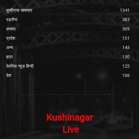
कुशीनगर समाचार
1341
पडरौना
383
कसया
309
प्रदेश
151
अन्य
143
हाटा
130
देवरिया न्यूज़ हिन्दी
125
देश
106