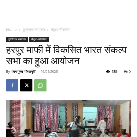
Home
कुशीनगर समाचार
नेबुआ-नौरागिया
कुशीनगर समाचार
नेबुआ-नौरागिया
हरपुर माफी में विकसित भारत संकल्प
सभा का हुआ आयोजन
By
पवन गुप्ता 'गोरखपुरी'
-
19/06/2025
188
0