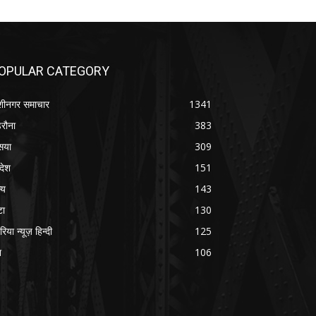
OPULAR CATEGORY
शीनगर समाचार
1341
रौना
383
सया
309
रदेश
151
्य
143
टा
130
रिया न्यूज़ हिन्दी
125
श
106