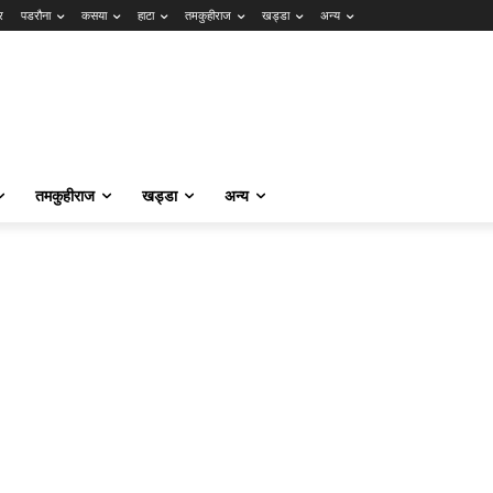
र
पडरौना
कसया
हाटा
तमकुहीराज
खड्डा
अन्य
तमकुहीराज
खड्डा
अन्य