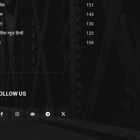
रदेश
151
्य
143
टा
130
रिया न्यूज़ हिन्दी
125
श
106
OLLOW US