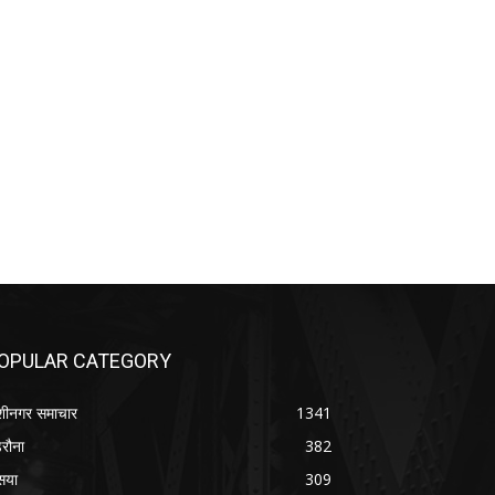
OPULAR CATEGORY
शीनगर समाचार
1341
रौना
382
सया
309