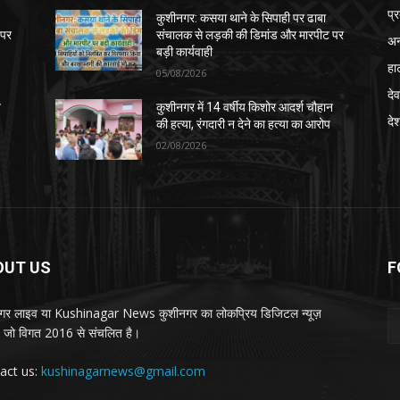
प्
कुशीनगर: कसया थाने के सिपाही पर ढाबा
 पर
संचालक से लड़की की डिमांड और मारपीट पर
अन
बड़ी कार्यवाही
हा
05/08/2026
देव
न
कुशीनगर में 14 वर्षीय किशोर आदर्श चौहान
दे
की हत्या, रंगदारी न देने का हत्या का आरोप
02/08/2026
OUT US
F
गर लाइव या Kushinagar News कुशीनगर का लोकप्रिय डिजिटल न्यूज़
ल, जो विगत 2016 से संचलित है।
act us:
kushinagarnews@gmail.com