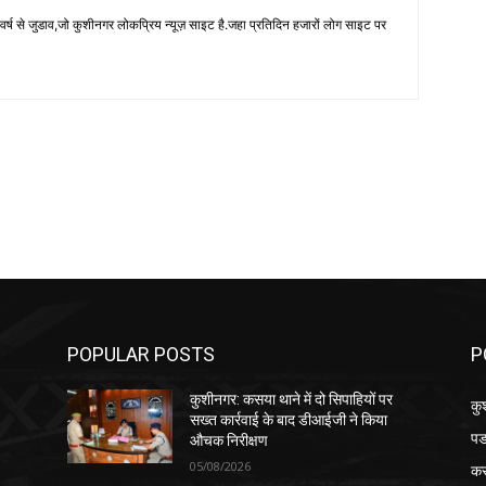
 से जुडाव,जो कुशीनगर लोकप्रिय न्यूज़ साइट है.जहा प्रतिदिन हजारों लोग साइट पर
POPULAR POSTS
P
कुशीनगर: कसया थाने में दो सिपाहियों पर
कु
सख्त कार्रवाई के बाद डीआईजी ने किया
पड
औचक निरीक्षण
05/08/2026
क