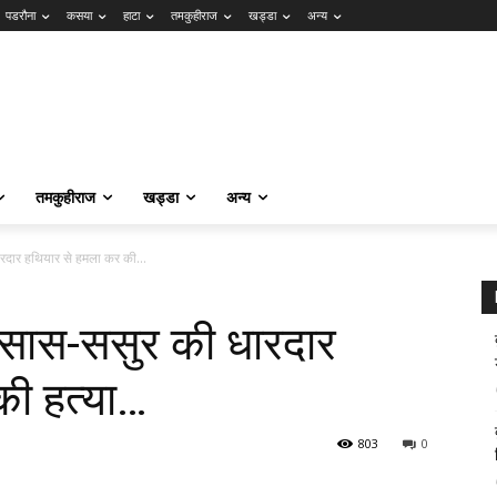
पडरौना
कसया
हाटा
तमकुहीराज
खड्डा
अन्य
तमकुहीराज
खड्डा
अन्य
ारदार हथियार से हमला कर की...
ने सास-ससुर की धारदार
की हत्या…
803
0