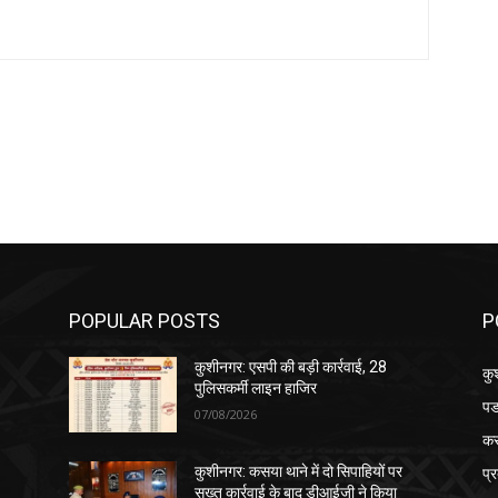
POPULAR POSTS
P
कुशीनगर: एसपी की बड़ी कार्रवाई, 28
कु
पुलिसकर्मी लाइन हाजिर
पड
07/08/2026
क
प्
कुशीनगर: कसया थाने में दो सिपाहियों पर
सख्त कार्रवाई के बाद डीआईजी ने किया