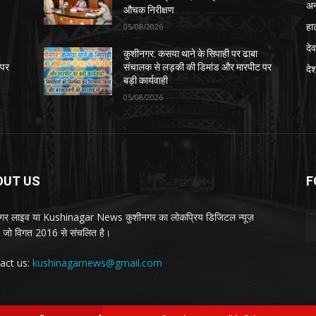
अन
औचक निरीक्षण
हा
05/08/2026
देव
कुशीनगर: कसया थाने के सिपाही पर ढाबा
 पर
संचालक से लड़की की डिमांड और मारपीट पर
दे
बड़ी कार्यवाही
05/08/2026
OUT US
F
गर लाइव या Kushinagar News कुशीनगर का लोकप्रिय डिजिटल न्यूज़
ल, जो विगत 2016 से संचलित है।
act us:
kushinagarnews@gmail.com