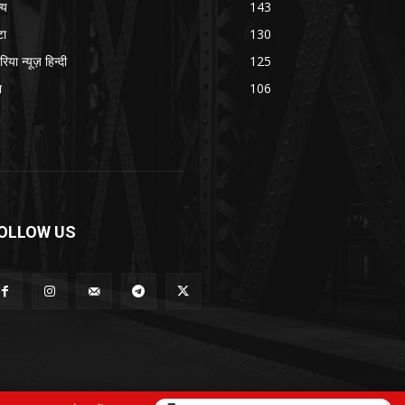
्य
143
टा
130
रिया न्यूज़ हिन्दी
125
श
106
OLLOW US