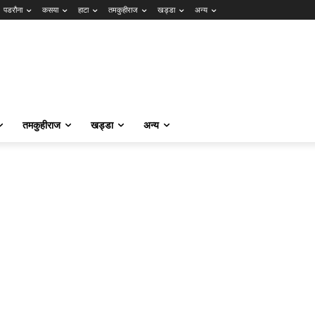
पडरौना
कसया
हाटा
तमकुहीराज
खड्डा
अन्य
तमकुहीराज
खड्डा
अन्य