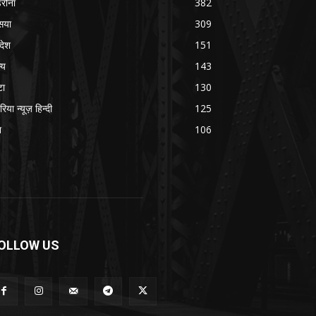
रौना
382
सया
309
रदेश
151
्य
143
टा
130
रिया न्यूज़ हिन्दी
125
श
106
OLLOW US