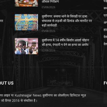
पड
औचक निरीक्षण
05/08/2026
क
प्
कुशीनगर: कसया थाने के सिपाही पर ढाबा
 पर
संचालक से लड़की की डिमांड और मारपीट पर
अन
बड़ी कार्यवाही
हा
05/08/2026
देव
न
कुशीनगर में 14 वर्षीय किशोर आदर्श चौहान
दे
की हत्या, रंगदारी न देने का हत्या का आरोप
02/08/2026
OUT US
F
गर लाइव या Kushinagar News कुशीनगर का लोकप्रिय डिजिटल न्यूज़
ल, जो विगत 2016 से संचलित है।