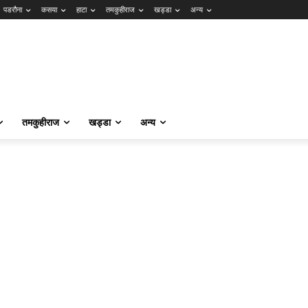
पडरौना
कसया
हाटा
तमकुहीराज
खड्डा
अन्य
तमकुहीराज
खड्डा
अन्य