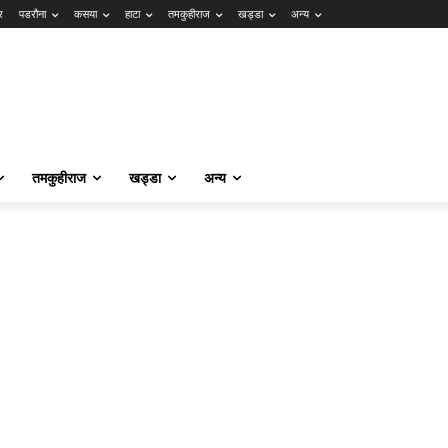
र
पडरौना
कसया
हाटा
तमकुहीराज
खड्डा
अन्य
तमकुहीराज
खड्डा
अन्य