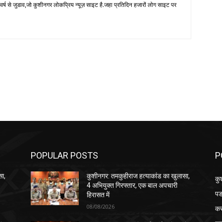
 से जुडाव,जो कुशीनगर लोकप्रिय न्यूज़ साइट है.जहा प्रतिदिन हजारों लोग साइट पर
POPULAR POSTS
P
सा,
कुशीनगर: तमकुहीराज हत्याकांड का खुलासा,
कु
4 अभियुक्त गिरफ्तार, एक बाल अपचारी
पड
हिरासत में
08/08/2026
क