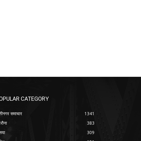
OPULAR CATEGORY
शीनगर समाचार
1341
रौना
383
सया
309