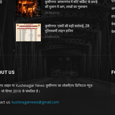
प्
़े
कुशीनगर: कप्तानगंज में शॉर्ट सर्किट से कपड़े
की दुकान में आग, लाखों का नुकसान
अन
08/08/2026
हा
देव
कुशीनगर: एसपी की बड़ी कार्रवाई, 28
पुलिसकर्मी लाइन हाजिर
दे
07/08/2026
OUT US
F
गर लाइव या Kushinagar News कुशीनगर का लोकप्रिय डिजिटल न्यूज़
ल, जो विगत 2016 से संचलित है।
act us:
kushinagarnews@gmail.com