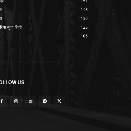
रदेश
151
्य
143
टा
130
रिया न्यूज़ हिन्दी
125
श
106
OLLOW US