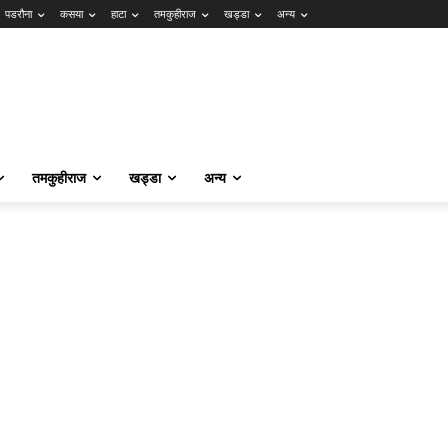
पडरौना
कसया
हाटा
तमकुहीराज
खड्डा
अन्य
तमकुहीराज
खड्डा
अन्य