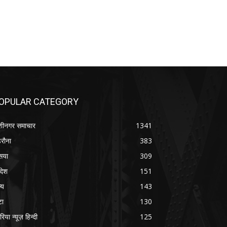
OPULAR CATEGORY
शीनगर समाचार
1341
रौना
383
सया
309
रदेश
151
्य
143
टा
130
रिया न्यूज़ हिन्दी
125