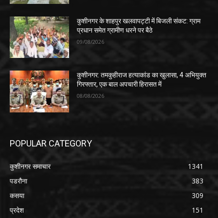
कुशीनगर के शाहपुर खलवापट्टी में बिजली संकट: ग्राम
प्रधान समेत ग्रामीण धरने पर बैठे
09/08/2026
कुशीनगर: तमकुहीराज हत्याकांड का खुलासा, 4 अभियुक्त
गिरफ्तार, एक बाल अपचारी हिरासत में
08/08/2026
POPULAR CATEGORY
कुशीनगर समाचार
1341
पडरौना
383
कसया
309
प्रदेश
151