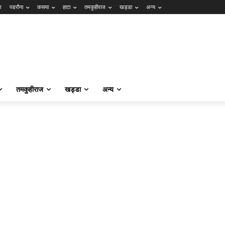
र
पडरौना
कसया
हाटा
तमकुहीराज
खड्डा
अन्य
तमकुहीराज
खड्डा
अन्य