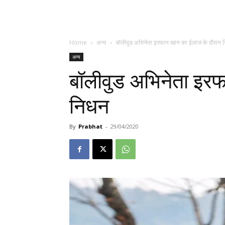
Home
अन्य
बॉलीवुड अभिनेता इरफान खान का ईलाज के दौरान 
अन्य
बॉलीवुड अभिनेता इर
निधन
By
Prabhat
-
29/04/2020