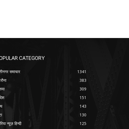
OPULAR CATEGORY
शीनगर समाचार
1341
रौना
383
सया
309
रदेश
151
्य
143
टा
130
रिया न्यूज़ हिन्दी
125