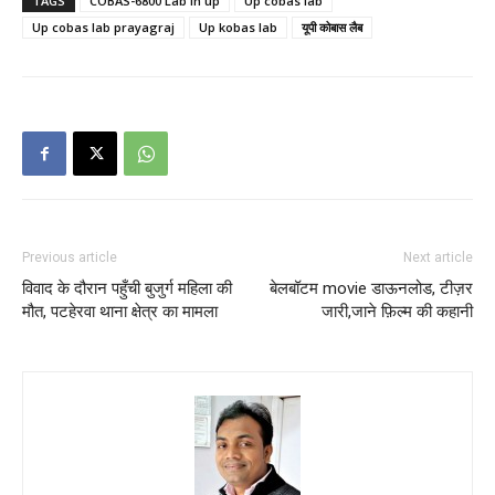
TAGS
COBAS-6800 Lab in up
Up cobas lab
Up cobas lab prayagraj
Up kobas lab
यूपी कोबास लैब
Previous article
Next article
विवाद के दौरान पहुँची बुजुर्ग महिला की
बेलबॉटम movie डाऊनलोड, टीज़र
मौत, पटहेरवा थाना क्षेत्र का मामला
जारी,जाने फ़िल्म की कहानी