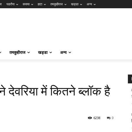
ार
पडरौना
कसया
हाटा
तमकुहीराज
खड्डा
अन्य
तमकुहीराज
खड्डा
अन्य
े देवरिया में कितने ब्लॉक है
6238
0