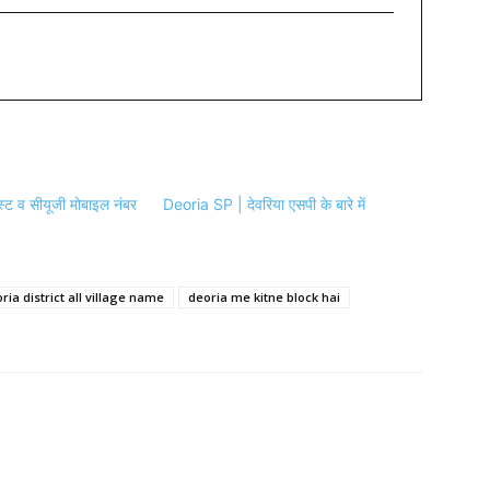
स्ट व सीयूजी मोबाइल नंबर
Deoria SP | देवरिया एसपी के बारे में
ria district all village name
deoria me kitne block hai