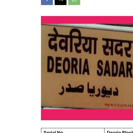
Serial No
Deoria Block