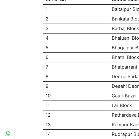
1
Baitalpur Bl
2
Bankata Blo
3
Barhaj Block
4
Bhaluani Bl
5
Bhagalpur B
6
Bhatni Block
7
Bhatparrani
8
Deoria Sada
9
Desahi Deor
10
Gauri Bazar
11
Lar Block
12
Pathardeva 
13
Rampur Kark
14
Rudrapur Bl