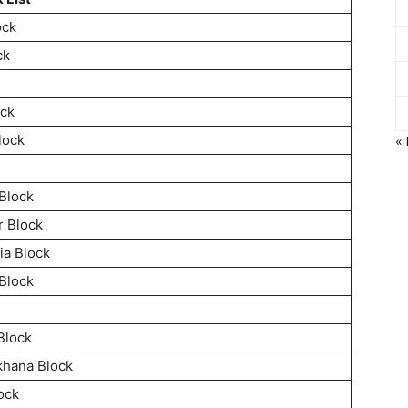
ock
ck
ock
lock
«
 Block
r Block
ia Block
 Block
Block
hana Block
ock