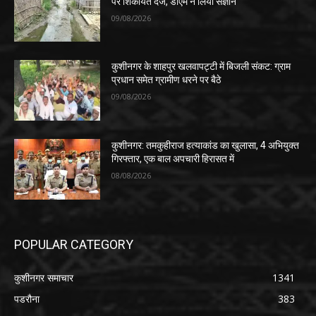
पर शिकायत दर्ज, डीएम ने लिया संज्ञान
09/08/2026
कुशीनगर के शाहपुर खलवापट्टी में बिजली संकट: ग्राम
प्रधान समेत ग्रामीण धरने पर बैठे
09/08/2026
कुशीनगर: तमकुहीराज हत्याकांड का खुलासा, 4 अभियुक्त
गिरफ्तार, एक बाल अपचारी हिरासत में
08/08/2026
POPULAR CATEGORY
कुशीनगर समाचार
1341
पडरौना
383