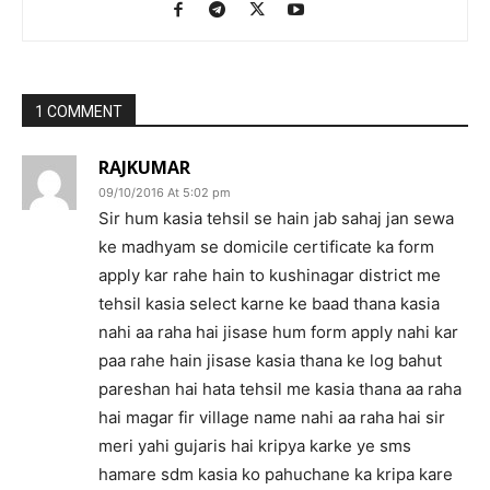
1 COMMENT
RAJKUMAR
09/10/2016 At 5:02 pm
Sir hum kasia tehsil se hain jab sahaj jan sewa
ke madhyam se domicile certificate ka form
apply kar rahe hain to kushinagar district me
tehsil kasia select karne ke baad thana kasia
nahi aa raha hai jisase hum form apply nahi kar
paa rahe hain jisase kasia thana ke log bahut
pareshan hai hata tehsil me kasia thana aa raha
hai magar fir village name nahi aa raha hai sir
meri yahi gujaris hai kripya karke ye sms
hamare sdm kasia ko pahuchane ka kripa kare