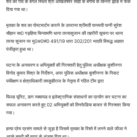
शव को गाँव के बगल स्थित श्री अखिलेश्वर साही के बगीचे के किनारे झाङ में फेक
दिया गया था।
मृतका के शव का पोस्टमार्टम कराने के उपरान्त श्रीमती पानमती पत्नी सुरेश
चौहान सा0 गड़हिया चिन्तामणि थाना तरयासुजान की तहरीरी सूचना पर थाना
तरया सुजान पर मु0अ0सं0 491/19 धारा 302/201 भादवि विरूद्ध अज्ञात
पंजीकृत हुआ था।
घटना के अनावरण व अभियुक्तों की गिरफ्तारी हेतु पुलिस अधीक्षक कुशीनगर
विनोद कुमार मिश्र के निर्देशन, अपर पुलिस अधीक्षक कुशीनगर के निकट
पर्यवेक्षण व क्षेत्राधिकारी तमकुहीराज के नेतृत्व में गठित टीम द्वारा
फिल्ड यूनिट, डाग स्क्वायड व इलेक्ट्रानिक संसाधनो का प्रयोग कर घटना का
सफल अनावरण करते हुए 02 अभियुक्तों को तिनफेडिया बाजार से गिरफ्तार किया
गया।
हत्या प्रेम प्रसंग मामले से जुड़ा है जिसमे मृतका के रिश्ते में लगने वाले जीजा ने
अपने साथी की मदद से अंजाम दिया था।