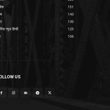
रदेश
151
्य
143
टा
130
रिया न्यूज़ हिन्दी
125
श
106
OLLOW US