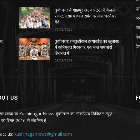
प्
कुशीनगर के शाहपुर खलवापट्टी में बिजली
र
संकट: ग्राम प्रधान समेत ग्रामीण धरने पर
अन
बैठे
हा
09/08/2026
देव
सा,
कुशीनगर: तमकुहीराज हत्याकांड का खुलासा,
दे
4 अभियुक्त गिरफ्तार, एक बाल अपचारी
हिरासत में
08/08/2026
OUT US
F
गर लाइव या Kushinagar News कुशीनगर का लोकप्रिय डिजिटल न्यूज़
ल, जो विगत 2016 से संचलित है।
act us:
kushinagarnews@gmail.com