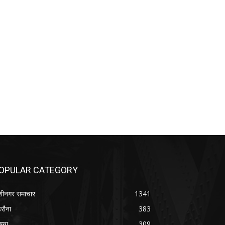
OPULAR CATEGORY
शीनगर समाचार
1341
रौना
383
सया
309