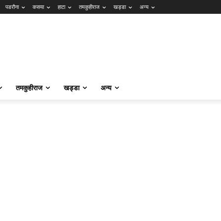
पडरौना
कसया
हाटा
तमकुहीराज
खड्डा
अन्य
तमकुहीराज
खड्डा
अन्य