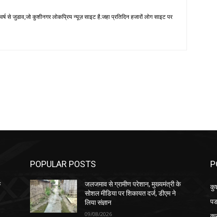
 से जुडाव,जो कुशीनगर लोकप्रिय न्यूज़ साइट है.जहा प्रतिदिन हजारों लोग साइट पर
POPULAR POSTS
P
े
जलजमाव से ग्रामीण परेशान, मुख्यमंत्री के
कु
सोशल मीडिया पर शिकायत दर्ज, डीएम ने
पड
लिया संज्ञान
09/08/2026
क