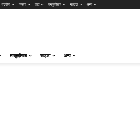
पडरौना
कसया
हाटा
तमकुहीराज
खड्डा
अन्य
तमकुहीराज
खड्डा
अन्य