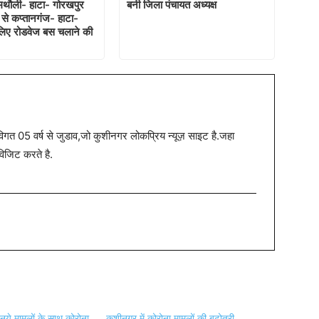
मथौली- हाटा- गोरखपुर
बनी जिला पंचायत अध्यक्ष
से कप्तानगंज- हाटा-
 लिए रोडवेज बस चलाने की
त 05 वर्ष से जुडाव,जो कुशीनगर लोकप्रिय न्यूज़ साइट है.जहा
विजिट करते है.
नये मामलों के साथ कोरोना
कुशीनगर में कोरोना मामलों की बढ़ोतरी