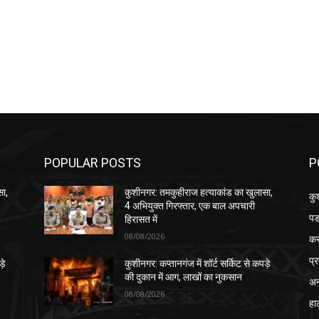
POPULAR POSTS
P
सा,
कुशीनगर: तमकुहीराज हत्याकांड का खुलासा,
कु
4 अभियुक्त गिरफ्तार, एक बाल अपचारी
पड
हिरासत में
08/08/2026
क
प्
़े
कुशीनगर: कप्तानगंज में शॉर्ट सर्किट से कपड़े
की दुकान में आग, लाखों का नुकसान
अन
08/08/2026
हा