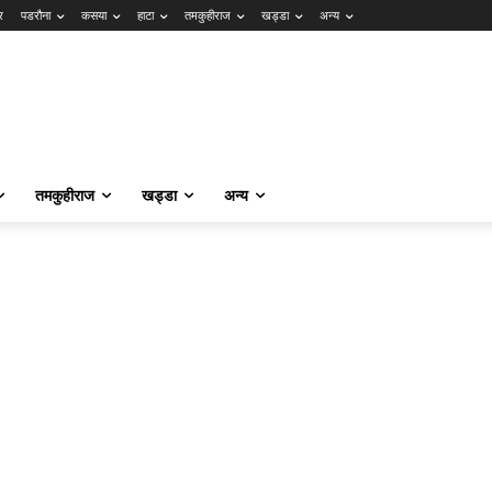
र
पडरौना
कसया
हाटा
तमकुहीराज
खड्डा
अन्य
तमकुहीराज
खड्डा
अन्य