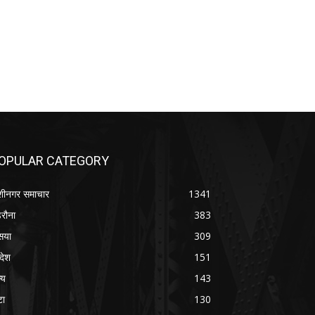
OPULAR CATEGORY
शीनगर समाचार
1341
रौना
383
सया
309
रदेश
151
्य
143
टा
130