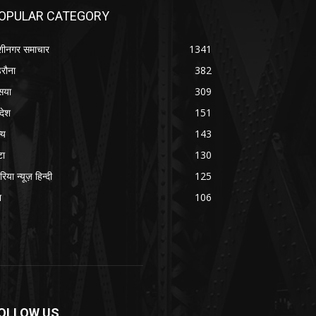
OPULAR CATEGORY
शीनगर समाचार
1341
रौना
382
सया
309
रदेश
151
्य
143
टा
130
रिया न्यूज़ हिन्दी
125
श
106
OLLOW US