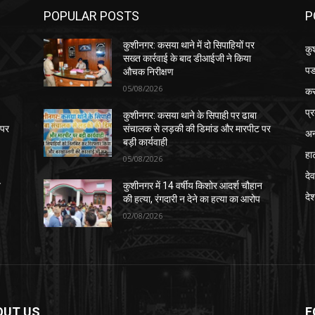
POPULAR POSTS
P
कुशीनगर: कसया थाने में दो सिपाहियों पर
कु
सख्त कार्रवाई के बाद डीआईजी ने किया
पड
औचक निरीक्षण
05/08/2026
क
प्
कुशीनगर: कसया थाने के सिपाही पर ढाबा
 पर
संचालक से लड़की की डिमांड और मारपीट पर
अन
बड़ी कार्यवाही
हा
05/08/2026
देव
न
कुशीनगर में 14 वर्षीय किशोर आदर्श चौहान
दे
की हत्या, रंगदारी न देने का हत्या का आरोप
02/08/2026
OUT US
F