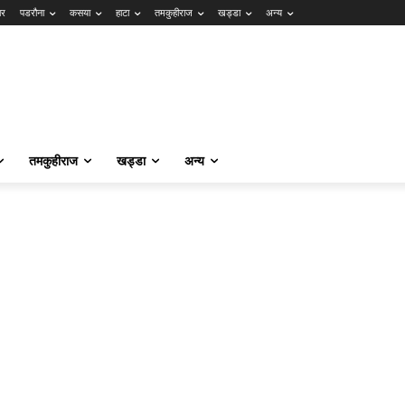
ार
पडरौना
कसया
हाटा
तमकुहीराज
खड्डा
अन्य
तमकुहीराज
खड्डा
अन्य