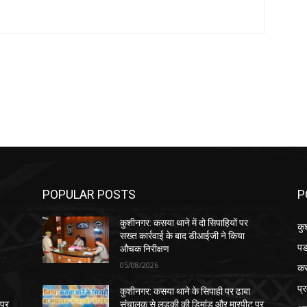
POPULAR POSTS
P
कुशीनगर: कसया थाने में दो सिपाहियों पर
कु
सख्त कार्रवाई के बाद डीआईजी ने किया
पड
औचक निरीक्षण
05/08/2026
क
प्
कुशीनगर: कसया थाने के सिपाही पर ढाबा
 पर
संचालक से लड़की की डिमांड और मारपीट पर