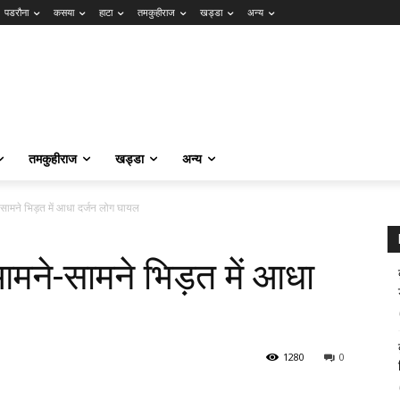
पडरौना
कसया
हाटा
तमकुहीराज
खड्डा
अन्य
तमकुहीराज
खड्डा
अन्य
ामने भिड़त में आधा दर्जन लोग घायल
मने-सामने भिड़त में आधा
1280
0