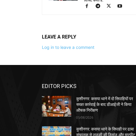
विजिट करते है.
LEAVE A REPLY
Log in to leave a comment
EDITOR PICKS
कुशीनगर: कसया थाने में दो सिपाहियों पर
सख्त कार्रवाई के बाद डीआईजी ने किया
औचक निरीक्षण
05/08/2026
कुशीनगर: कसया थाने के सिपाही पर ढाबा
संचालक से लड़की की डिमांड और मारपीट