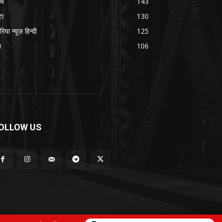
्य
143
टा
130
रिया न्यूज़ हिन्दी
125
श
106
OLLOW US