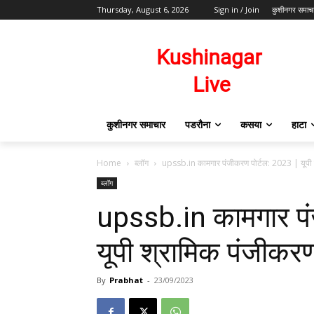
Thursday, August 6, 2026
Sign in / Join
कुशीनगर समाच
कुशीनगर समाचार
पडरौना
कसया
हाटा
Home
ब्लॉग
upssb.in कामगार पंजीकरण पोर्टल: 2023 | यूप
ब्लॉग
upssb.in कामगार पं
यूपी श्रामिक पंजीकर
By
Prabhat
-
23/09/2023