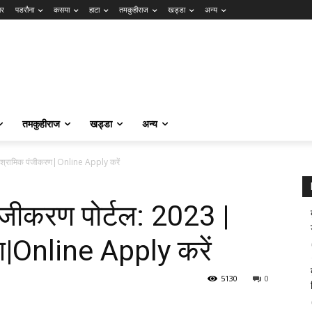
ार
पडरौना
कसया
हाटा
तमकुहीराज
खड्डा
अन्य
तमकुहीराज
खड्डा
अन्य
ी श्रामिक पंजीकरण|Online Apply करें
जीकरण पोर्टल: 2023 |
ण|Online Apply करें
5130
0