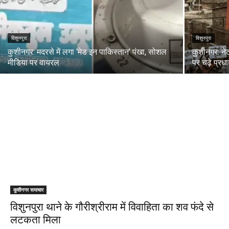
विशुनपुरा
विशुनपुरा
कुशीनगर: मदरसे में लगा ‘मेड इन पाकिस्तान’ पंखा, सोशल
कुशीनगर: नेट
मीडिया पर वायरल
पर चढ़े प्रधा
कुशीनगर समाचार
विशुनपुरा थाने के गौरीश्रीराम में विवाहिता का शव फंदे से
लटकता मिला