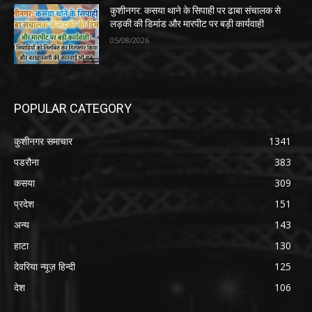
कुशीनगर: कसया थाने के सिपाही पर ढाबा संचालक से
लड़की की डिमांड और मारपीट पर बड़ी कार्यवाही
05/08/2026
POPULAR CATEGORY
कुशीनगर समाचार
1341
पडरौना
383
कसया
309
प्रदेश
151
अन्य
143
हाटा
130
देवरिया न्यूज़ हिन्दी
125
देश
106