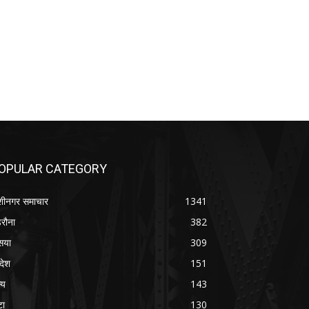
OPULAR CATEGORY
शीनगर समाचार
1341
रौना
382
सया
309
रदेश
151
्य
143
टा
130