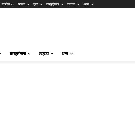
पडरौना
कसया
हाटा
तमकुहीराज
खड्डा
अन्य
तमकुहीराज
खड्डा
अन्य