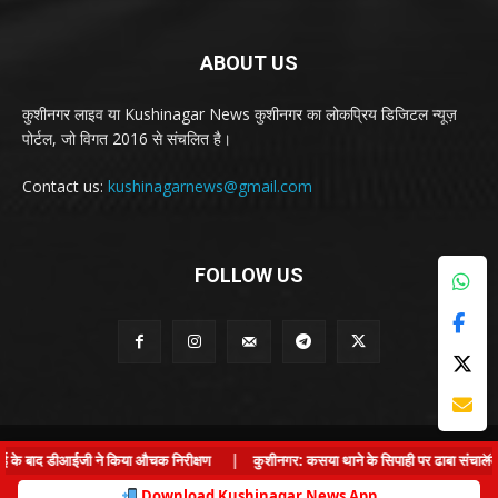
ABOUT US
कुशीनगर लाइव या Kushinagar News कुशीनगर का लोकप्रिय डिजिटल न्यूज़
पोर्टल, जो विगत 2016 से संचलित है।
Contact us:
kushinagarnews@gmail.com
FOLLOW US
© Kushinagar Live - 2022
×
के बाद डीआईजी ने किया औचक निरीक्षण
|
कुशीनगर: कसया थाने के सिपाही पर ढाबा संचालक से ल
Home
About us
Privacy Policy
Contact us
Download Kushinagar News App