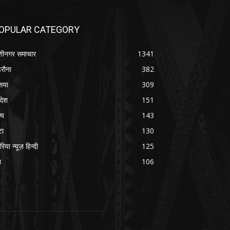
OPULAR CATEGORY
शीनगर समाचार
1341
रौना
382
सया
309
रदेश
151
्य
143
टा
130
रिया न्यूज़ हिन्दी
125
श
106