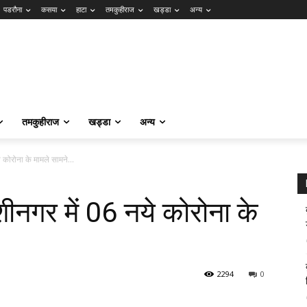
पडरौना
कसया
हाटा
तमकुहीराज
खड्डा
अन्य
तमकुहीराज
खड्डा
अन्य
 कोरोना के मामले सामने...
शीनगर में 06 नये कोरोना के
2294
0