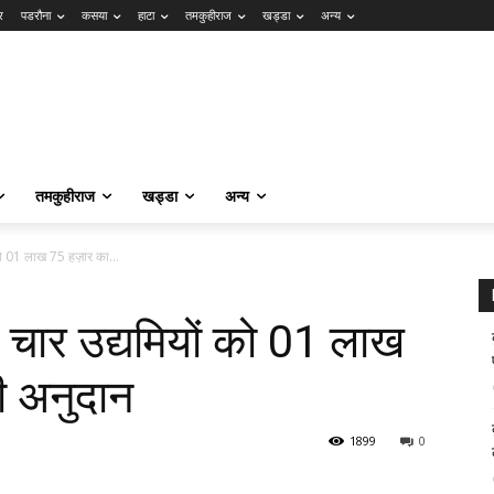
र
पडरौना
कसया
हाटा
तमकुहीराज
खड्डा
अन्य
तमकुहीराज
खड्डा
अन्य
 को 01 लाख 75 हज़ार का...
 चार उद्यमियों को 01 लाख
ी अनुदान
1899
0