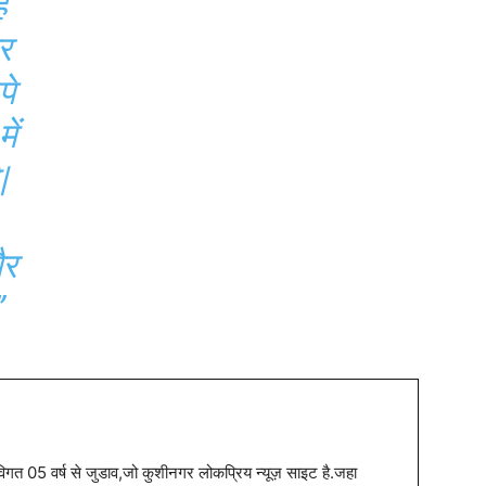
ं
र
पे
ें
|
और
।”
त 05 वर्ष से जुडाव,जो कुशीनगर लोकप्रिय न्यूज़ साइट है.जहा