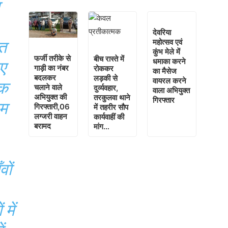
देवरिया
महोत्सव एवं
ूत
कुंभ मेले में
फर्जी तरीके से
बीच रास्ते में
धमाका करने
ुए
गाड़ी का नंबर
रोककर
का मैसेज
बदलकर
लड़की से
वायरल करने
एक
चलाने वाले
दुर्व्यवहार,
वाला अभियुक्त
अभियुक्त की
तरकुलवा थाने
गिरफ्तार
ाम
गिरफ्तारी,06
में तहरीर सौप
लग्जरी वाहन
कार्यवाहीं की
बरामद
मांग…
वों
में