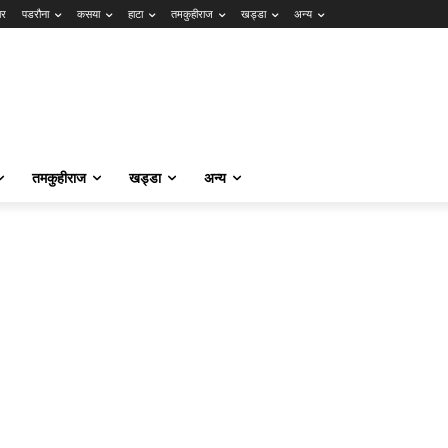
ार
पडरौना
कसया
हाटा
तमकुहीराज
खड्डा
अन्य
तमकुहीराज
खड्डा
अन्य