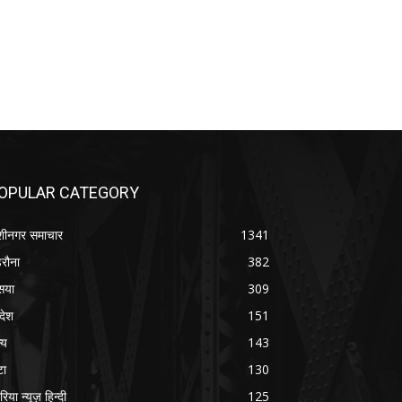
OPULAR CATEGORY
शीनगर समाचार
1341
रौना
382
सया
309
रदेश
151
्य
143
टा
130
रिया न्यूज़ हिन्दी
125