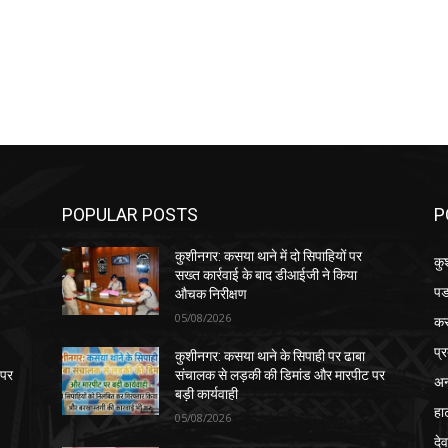
POPULAR POSTS
P
कुशीनगर: कसया थाने में दो सिपाहियों पर
कु
सख्त कार्रवाई के बाद डीआईजी ने किया
पड
औचक निरीक्षण
05/08/2026
क
प्
कुशीनगर: कसया थाने के सिपाही पर ढाबा
 पर
संचालक से लड़की की डिमांड और मारपीट पर
अन
बड़ी कार्यवाही
हा
05/08/2026
देव