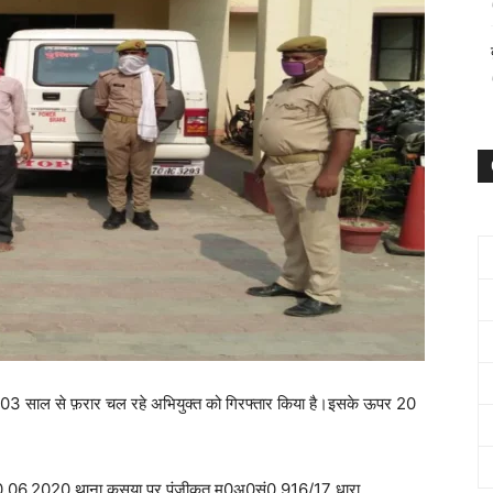
में 03 साल से फ़रार चल रहे अभियुक्त को गिरफ्तार किया है।इसके ऊपर 20
िनांक-10.06.2020 थाना कसया पर पंजीकृत मु0अ0सं0 916/17 धारा