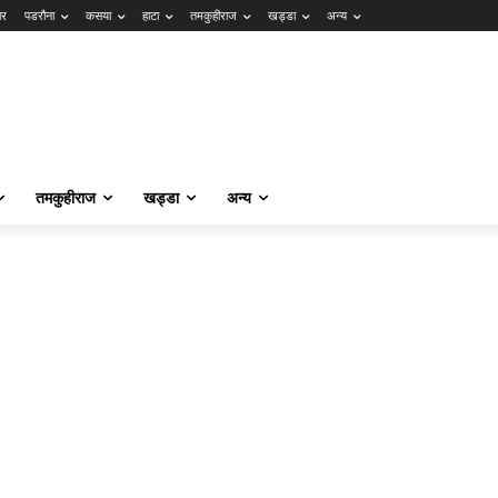
ार
पडरौना
कसया
हाटा
तमकुहीराज
खड्डा
अन्य
तमकुहीराज
खड्डा
अन्य