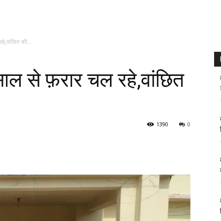
हे,वांछित की...
 साल से फ़रार चल रहे,वांछित
1390
0