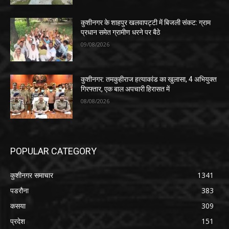
कुशीनगर के शाहपुर खलवापट्टी में बिजली संकट: ग्राम
प्रधान समेत ग्रामीण धरने पर बैठे
09/08/2026
कुशीनगर: तमकुहीराज हत्याकांड का खुलासा, 4 अभियुक्त
गिरफ्तार, एक बाल अपचारी हिरासत में
08/08/2026
POPULAR CATEGORY
कुशीनगर समाचार
1341
पडरौना
383
कसया
309
प्रदेश
151