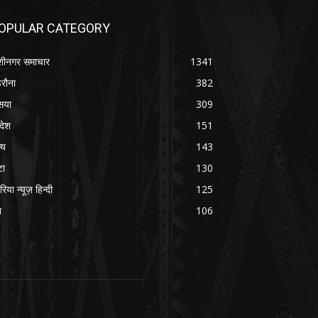
OPULAR CATEGORY
शीनगर समाचार
1341
रौना
382
सया
309
रदेश
151
्य
143
टा
130
रिया न्यूज़ हिन्दी
125
श
106