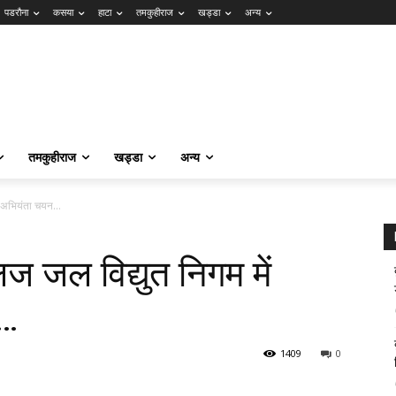
पडरौना
कसया
हाटा
तमकुहीराज
खड्डा
अन्य
तमकुहीराज
खड्डा
अन्य
्ठ अभियंता चयन…
 जल विद्युत निगम में
न…
1409
0