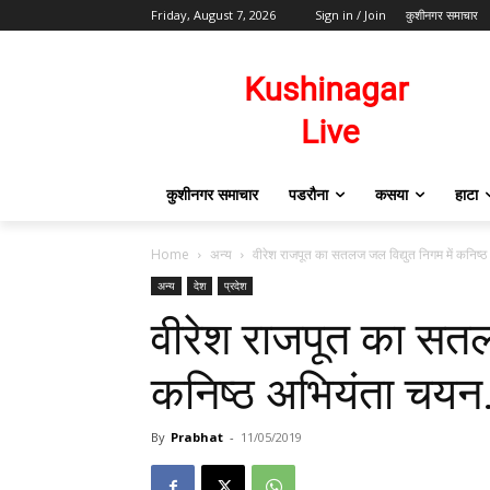
Friday, August 7, 2026
Sign in / Join
कुशीनगर समाचार
कुशीनगर समाचार
पडरौना
कसया
हाटा
Home
अन्य
वीरेश राजपूत का सतलज जल विद्युत निगम में कनिष
अन्य
देश
प्रदेश
वीरेश राजपूत का सतलज
कनिष्ठ अभियंता चय
By
Prabhat
-
11/05/2019