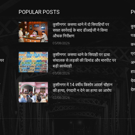
POPULAR POSTS
P
कुशीनगर: कसया थाने में दो सिपाहियों पर
कु
सख्त कार्रवाई के बाद डीआईजी ने किया
पड
औचक निरीक्षण
05/08/2026
क
प्
कुशीनगर: कसया थाने के सिपाही पर ढाबा
 पर
संचालक से लड़की की डिमांड और मारपीट पर
अन
बड़ी कार्यवाही
हा
05/08/2026
देव
न
कुशीनगर में 14 वर्षीय किशोर आदर्श चौहान
दे
की हत्या, रंगदारी न देने का हत्या का आरोप
02/08/2026