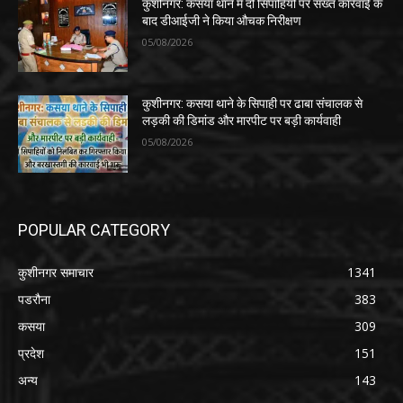
कुशीनगर: कसया थाने में दो सिपाहियों पर सख्त कार्रवाई के
बाद डीआईजी ने किया औचक निरीक्षण
05/08/2026
कुशीनगर: कसया थाने के सिपाही पर ढाबा संचालक से
लड़की की डिमांड और मारपीट पर बड़ी कार्यवाही
05/08/2026
POPULAR CATEGORY
कुशीनगर समाचार
1341
पडरौना
383
कसया
309
प्रदेश
151
अन्य
143