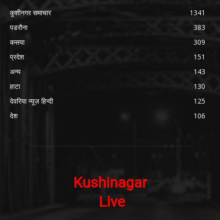
कुशीनगर समाचार
1341
पडरौना
383
कसया
309
प्रदेश
151
अन्य
143
हाटा
130
देवरिया न्यूज़ हिन्दी
125
देश
106