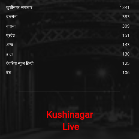
कुशीनगर समाचार
1341
पडरौना
383
कसया
309
प्रदेश
151
अन्य
143
हाटा
130
देवरिया न्यूज़ हिन्दी
125
देश
106