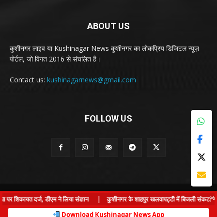
ABOUT US
कुशीनगर लाइव या Kushinagar News कुशीनगर का लोकप्रिय डिजिटल न्यूज़
पोर्टल, जो विगत 2016 से संचलित है।
Contact us:
kushinagarnews@gmail.com
FOLLOW US
© Kushinagar Live - 2022
×
 शिकायत दर्ज, डीएम ने लिया संज्ञान
|
कुशीनगर के शाहपुर खलवापट्टी में बिजली संकट: ग्राम प्
Home
About us
Privacy Policy
Contact us
Download Kushinagar News App