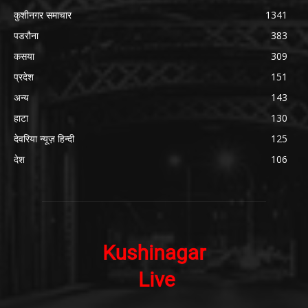
कुशीनगर समाचार
1341
पडरौना
383
कसया
309
प्रदेश
151
अन्य
143
हाटा
130
देवरिया न्यूज़ हिन्दी
125
देश
106