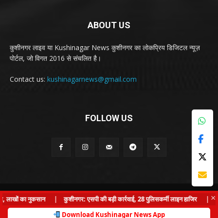
ABOUT US
कुशीनगर लाइव या Kushinagar News कुशीनगर का लोकप्रिय डिजिटल न्यूज़
पोर्टल, जो विगत 2016 से संचलित है।
Contact us:
kushinagarnews@gmail.com
FOLLOW US
© Kushinagar Live - 2022
×
 लाखों का नुकसान
|
कुशीनगर: एसपी की बड़ी कार्रवाई, 28 पुलिसकर्मी लाइन हाजिर
|
कुशी
Home
About us
Privacy Policy
Contact us
Download Kushinagar News App