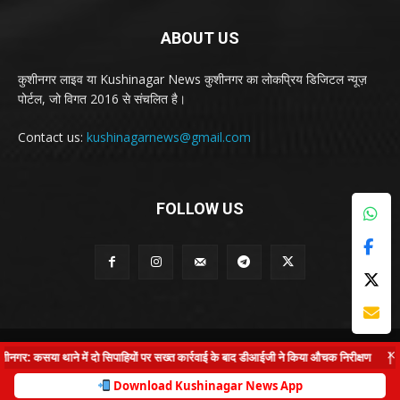
ABOUT US
कुशीनगर लाइव या Kushinagar News कुशीनगर का लोकप्रिय डिजिटल न्यूज़
पोर्टल, जो विगत 2016 से संचलित है।
Contact us:
kushinagarnews@gmail.com
FOLLOW US
© Kushinagar Live - 2022
×
र: कसया थाने में दो सिपाहियों पर सख्त कार्रवाई के बाद डीआईजी ने किया औचक निरीक्षण
|
कुश
Home
About us
Privacy Policy
Contact us
Download Kushinagar News App