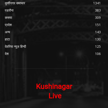
कुशीनगर समाचार
1341
पडरौना
383
कसया
309
प्रदेश
151
अन्य
143
हाटा
130
देवरिया न्यूज़ हिन्दी
125
देश
106