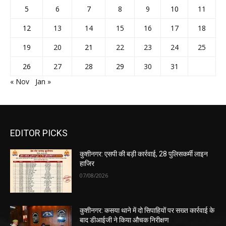
5
6
7
8
9
10
11
12
13
14
15
16
17
18
19
20
21
22
23
24
25
26
27
28
29
30
31
« Nov
Jan »
EDITOR PICKS
कुशीनगर: एसपी की बड़ी कार्रवाई, 28 पुलिसकर्मी लाइन
हाजिर
07/08/2026
कुशीनगर: कसया थाने में दो सिपाहियों पर सख्त कार्रवाई के
बाद डीआईजी ने किया औचक निरीक्षण