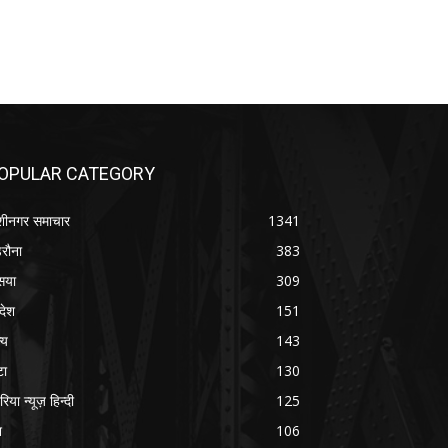
OPULAR CATEGORY
शीनगर समाचार
1341
रौना
383
सया
309
रदेश
151
्य
143
टा
130
रिया न्यूज़ हिन्दी
125
श
106