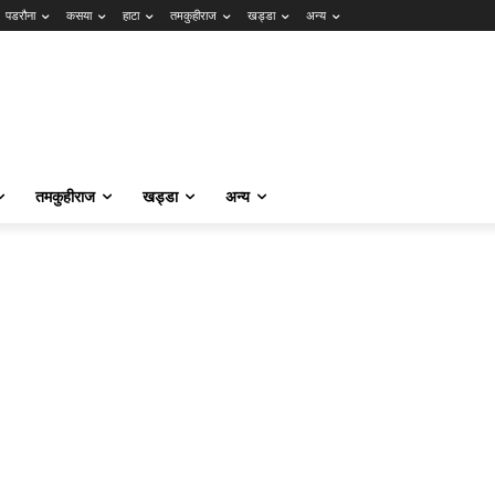
पडरौना
कसया
हाटा
तमकुहीराज
खड्डा
अन्य
तमकुहीराज
खड्डा
अन्य