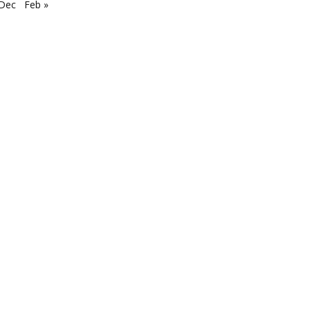
 Dec
Feb »