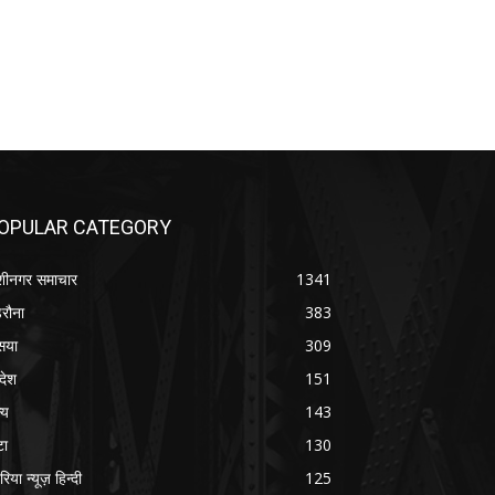
OPULAR CATEGORY
शीनगर समाचार
1341
रौना
383
सया
309
रदेश
151
्य
143
टा
130
रिया न्यूज़ हिन्दी
125