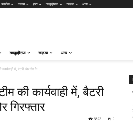
पडरौना
कसया
हाटा
तमकुहीराज
खड्डा
अन्य
तमकुहीराज
खड्डा
अन्य
र्यवाही में, बैटरी चोर गैंग के...
म की कार्यवाही में, बैटरी
ोर गिरफ्तार
3392
0