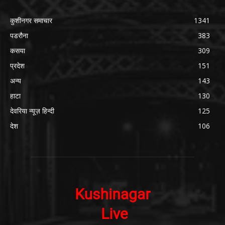
कुशीनगर समाचार
1341
पडरौना
383
कसया
309
प्रदेश
151
अन्य
143
हाटा
130
देवरिया न्यूज़ हिन्दी
125
देश
106